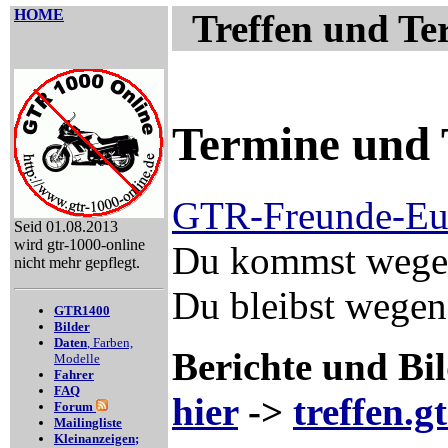
HOME
Treffen und Te
Termine und 
GTR-Freunde-Eu
Seid 01.08.2013
wird gtr-1000-online
Du kommst wegen
nicht mehr gepflegt.
Du bleibst wege
GTR1400
Bilder
Daten
, Farben,
Berichte und Bil
Modelle
Fahrer
FAQ
hier
->
treffen.g
Forum
Mailingliste
Kleinanzeigen
;