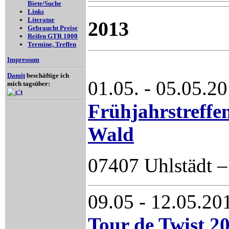
Biete/Suche
Links
Literatur
2013
Gebraucht
Preise
Reifen
GTR 1000
Termine,
Treffen
Impressum
Damit
beschäftige ich
01.05. - 05.05.2
mich tagsüber:
Frühjahrstreffe
Wald
07407 Uhlstädt –
09.05 - 12.05.2
Tour de Twist 2